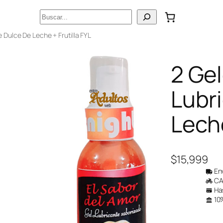
Buscar
 Dulce De Leche + Frutilla FYL
2 Ge
Lubr
Leche
$
15,999
Env
CAB
Has
10%