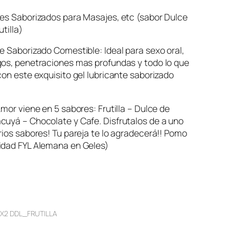
les Saborizados para Masajes, etc (sabor Dulce
tilla)
e Saborizado Comestible: Ideal para sexo oral,
gos, penetraciones mas profundas y todo lo que
con este exquisito gel lubricante saborizado
Amor viene en 5 sabores: Frutilla – Dulce de
cuyá – Chocolate y Cafe. Disfrutalos de a uno
rios sabores! Tu pareja te lo agradecerá!! Pomo
idad FYL Alemana en Geles)
 X2 DDL_FRUTILLA