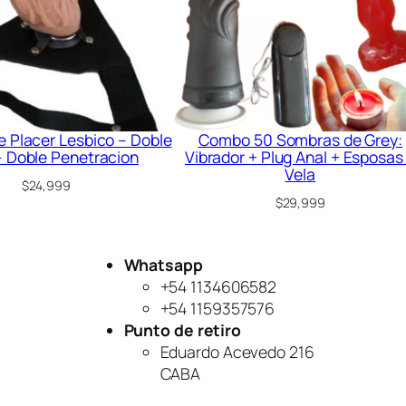
c
a
n
t
e
D
u
e Placer Lesbico – Doble
Combo 50 Sombras de Grey:
 Doble Penetracion
Vibrador + Plug Anal + Esposas
l
Vela
c
$
24,999
e
$
29,999
D
e
Whatsapp
L
+54 1134606582
e
+54 1159357576
c
Punto de retiro
h
Eduardo Acevedo 216
e
CABA
+
F