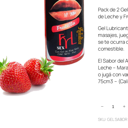
Pack de 2 Ge
de Leche y Fru
Gel Lubricant
masajes, jue
se te ocurra 
comestible.
El Sabor del 
Leche – Mara
o jugá con va
75cm3 – (Cal
2
−
+
G
SKU:
GEL SABOR
e
l