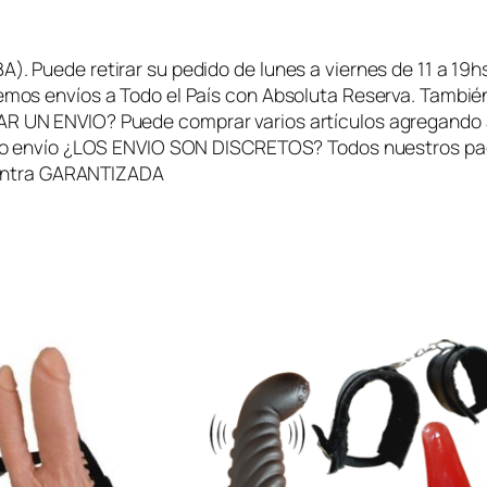
e
s
Puede retirar su pedido de lunes a viernes de 11 a 19hs
S
mos envíos a Todo el País con Absoluta Reserva. Tamb
a
N ENVIO? Puede comprar varios artículos agregando al 
b
o envío ¿LOS ENVIO SON DISCRETOS? Todos nuestros paqu
o
uentra GARANTIZADA
r
i
z
a
d
o
s
L
u
b
r
i