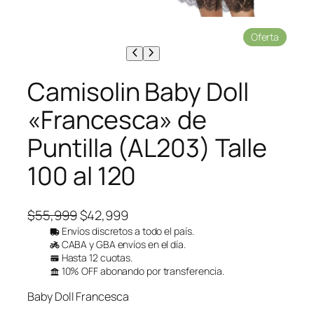
P
Oferta
r
o
d
Camisolin Baby Doll
u
c
«Francesca» de
t
o
Puntilla (AL203) Talle
e
n
100 al 120
o
f
e
r
E
E
$
55,999
$
42,999
t
l
l
Envíos discretos a todo el país.
a
CABA y GBA envíos en el día.
p
p
Hasta 12 cuotas.
r
r
10% OFF abonando por transferencia.
e
e
Baby Doll Francesca
c
c