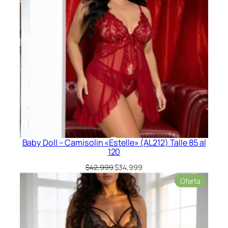
Baby Doll – Camisolin «Estelle» (AL212) Talle 85 al
120
El
El
$
42,999
$
34,999
precio
precio
Product
Oferta
original
actual
en
era:
es:
oferta
$42,999.
$34,999.