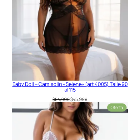
Baby Doll – Camisolin «Selene» (art 4005) Talle 90
al 115
El
El
$
54,999
$
45,999
precio
precio
Product
Oferta
original
actual
en
era:
es:
oferta
$54,999.
$45,999.