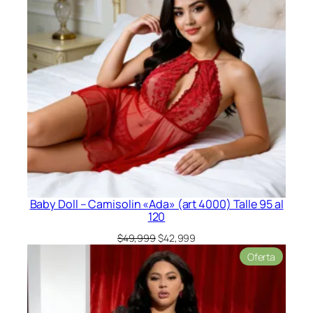
Baby Doll – Camisolin «Ada» (art 4000) Talle 95 al
120
El
El
$
49,999
$
42,999
precio
precio
Product
Oferta
original
actual
en
era:
es:
oferta
$49,999.
$42,999.