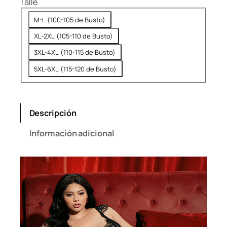
Talle
9
.
9
M-L (100-105 de Busto)
9
XL-2XL (105-110 de Busto)
.
3XL-4XL (110-115 de Busto)
5XL-6XL (115-120 de Busto)
Descripción
Información adicional
Reproductor
de
vídeo