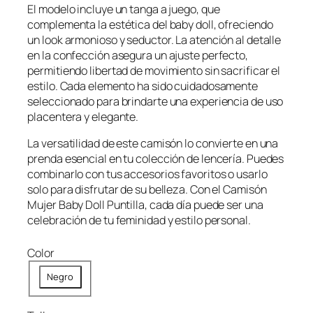
i
i
El modelo incluye un tanga a juego, que
o
o
complementa la estética del baby doll, ofreciendo
o
a
un look armonioso y seductor. La atención al detalle
en la confección asegura un ajuste perfecto,
r
c
permitiendo libertad de movimiento sin sacrificar el
i
t
estilo. Cada elemento ha sido cuidadosamente
g
u
seleccionado para brindarte una experiencia de uso
i
a
placentera y elegante.
n
l
La versatilidad de este camisón lo convierte en una
a
e
prenda esencial en tu colección de lencería. Puedes
l
s
combinarlo con tus accesorios favoritos o usarlo
e
:
solo para disfrutar de su belleza. Con el Camisón
r
$
Mujer Baby Doll Puntilla, cada día puede ser una
a
4
celebración de tu feminidad y estilo personal.
:
2
$
,
Color
5
9
Negro
5
9
,
9