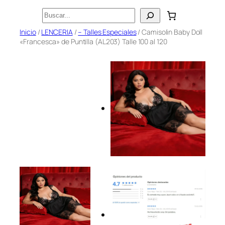
Saltar
Buscar
al
Inicio
/
LENCERIA
/
– Talles Especiales
/ Camisolin Baby Doll
contenido
«Francesca» de Puntilla (AL203) Talle 100 al 120