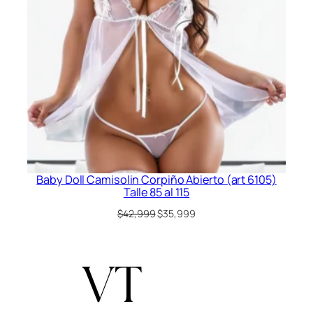
Baby Doll Camisolin Corpiño Abierto (art 6105)
Talle 85 al 115
El
El
$
42,999
$
35,999
precio
precio
original
actual
era:
es:
$42,999.
$35,999.