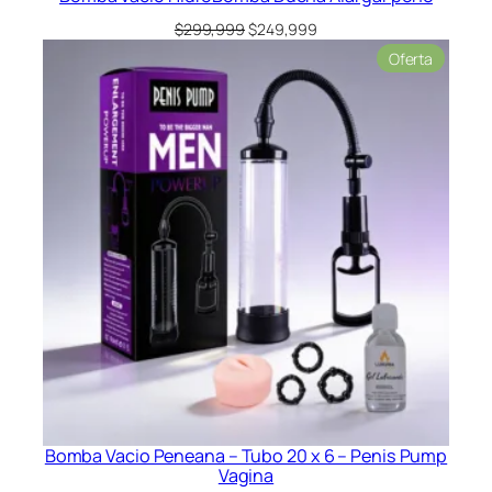
El
El
$
299,999
$
249,999
precio
precio
Product
Oferta
original
actual
en
era:
es:
oferta
$299,999.
$249,999.
Bomba Vacio Peneana – Tubo 20 x 6 – Penis Pump
Vagina