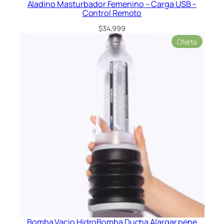
Aladino Masturbador Femenino – Carga USB –
Control Remoto
$
34,999
Product
Oferta
en
oferta
Bomba Vacio HidroBomba Ducha Alargar pene