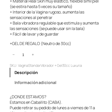
+ Material Real Skin muy elástico, flexible símil piel
(se estira hasta 5 veces su tamaño)
+ Interior de la Vagina rugoso, aumenta las
sensaciones al penetrar
+ Bala vibradora regulable que estimula y aumenta
las sensaciones (se puede usar sin la bala)
+ Fácil de lavar y de guardar
+GEL DE REGALO (Neutro de 30cc)
T
−
+
u
SKU:
VaginaStandarVibrador + Gel30cc Luxuria
b
o
Descripción
V
a
Información adicional
g
i
¿DONDE ESTAMOS?
n
Estamos en Caballito (CABA).
a
Puede retirar su pedido de lunes a viernes de 11 a
c