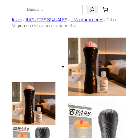
Saltar
Buscar
al
Inicio
/
JUGUETES SEXUALES
/
– Masturbadores
/ Tubo
contenido
Vagina con Vibracion Tamaño Real