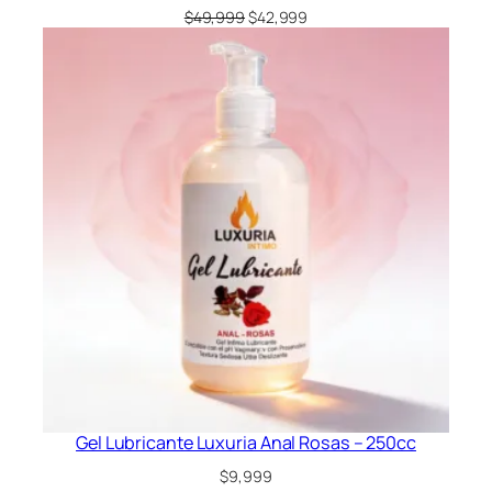
El
El
$
49,999
$
42,999
precio
precio
original
actual
era:
es:
$49,999.
$42,999.
Gel Lubricante Luxuria Anal Rosas – 250cc
$
9,999