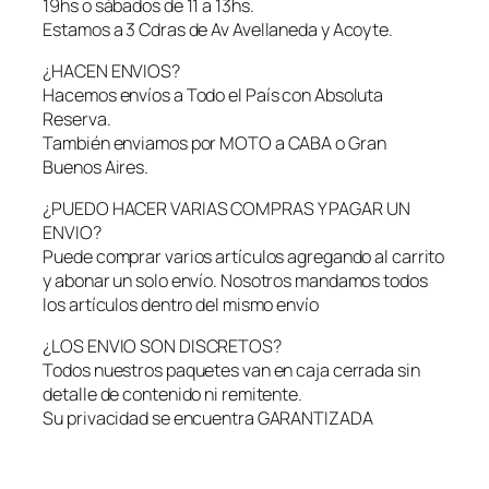
19hs o sábados de 11 a 13hs.
o
Estamos a 3 Cdras de Av Avellaneda y Acoyte.
n
V
¿HACEN ENVIOS?
i
Hacemos envíos a Todo el País con Absoluta
b
Reserva.
r
También enviamos por MOTO a CABA o Gran
a
Buenos Aires.
c
i
¿PUEDO HACER VARIAS COMPRAS Y PAGAR UN
o
ENVIO?
n
Puede comprar varios artículos agregando al carrito
T
y abonar un solo envío. Nosotros mandamos todos
a
los artículos dentro del mismo envío
m
¿LOS ENVIO SON DISCRETOS?
a
Todos nuestros paquetes van en caja cerrada sin
ñ
detalle de contenido ni remitente.
o
Su privacidad se encuentra GARANTIZADA
R
e
a