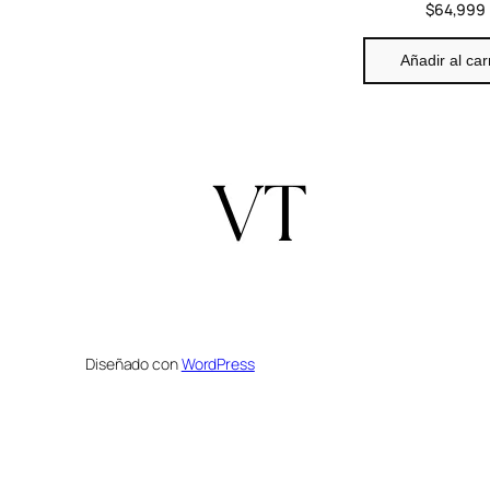
a
$
64,999
c
i
Añadir al car
o
n
Diseñado con
WordPress