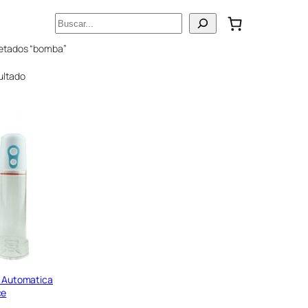
Buscar
uetados “bomba”
ultado
 Automatica
ce