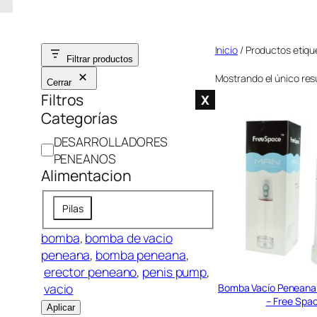
Saltar
al
Inicio
/ Productos etiq
contenido
Filtrar productos
Mostrando el único res
Cerrar
Filtros
X
Categorías
C
DESARROLLADORES
a
PENEANOS
Alimentacion
t
e
A
g
Pilas
l
o
i
bomba
, 
bomba de vacio
r
m
peneana
, 
bomba peneana
,
í
e
erector peneano
, 
penis pump
,
a
n
vacio
Bomba Vacío Peneana
– Free Spa
t
Aplicar