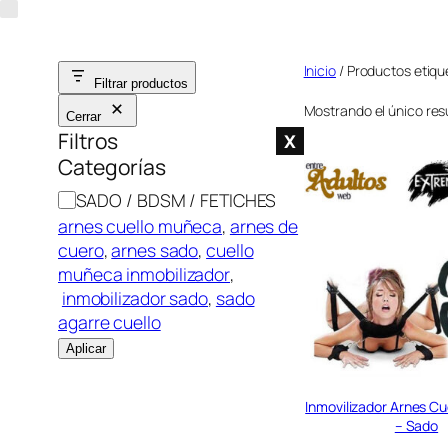
Saltar
al
Inicio
/ Productos etiqu
contenido
Filtrar productos
Mostrando el único res
Cerrar
Filtros
X
Categorías
C
SADO / BDSM / FETICHES
a
arnes cuello muñeca
, 
arnes de
t
cuero
, 
arnes sado
, 
cuello
e
muñeca inmobilizador
,
g
inmobilizador sado
, 
sado
o
agarre cuello
r
Aplicar
í
a
Inmovilizador Arnes Cue
– Sado