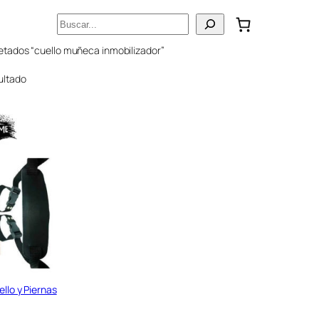
Buscar
etados “cuello muñeca inmobilizador”
ultado
llo y Piernas