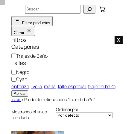
Saltar
Buscar
al
contenido
Filtrar productos
Cerrar
Filtros
X
Categorías
C
Trajes de Baño
a
Talles
t
C
Negro
e
o
Cyan
g
l
enteriza
, 
lycra
, 
malla
, 
talle especial
, 
traje de ba?o
o
o
Aplicar
r
r
Inicio
/ Productos etiquetados “traje de ba?o”
í
a
Ordenar por
Mostrando el único
resultado